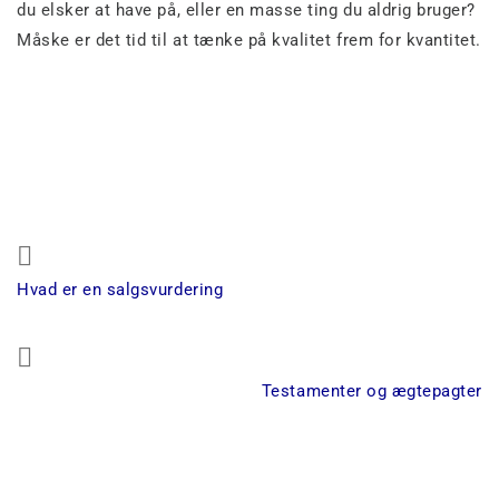
du elsker at have på, eller en masse ting du aldrig bruger?
Måske er det tid til at tænke på kvalitet frem for kvantitet.
Indlægsnavigation
Previous
Hvad er en salgsvurdering
Post
Next
Testamenter og ægtepagter
Post