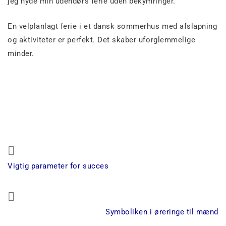
jeg nyde min udendørs ferie uden bekymringer.
En velplanlagt ferie i et dansk sommerhus med afslapning
og aktiviteter er perfekt. Det skaber uforglemmelige
minder.
Indlægsnavigation
Previous
Vigtig parameter for succes
Post
Next
Symboliken i øreringe til mænd
Post