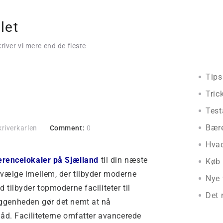
let
river vi mere end de fleste
Senes
okaler
Tips
Tric
Test
Bær
kriverkarlen
Comment:
0
Hvad
erencelokaler på Sjælland
til din næste
Køb 
 vælge imellem, der tilbyder moderne
Nye 
 tilbyder topmoderne faciliteter til
Det
ggenheden gør det nemt at nå
båd. Faciliteterne omfatter avancerede