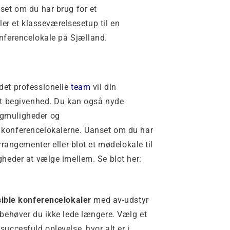
set om du har brug for et
ller et klasseværelsesetup til en
nferencelokale på Sjælland.
det professionelle
team
vil din
ket begivenhed. Du kan også nyde
ngmuligheder og
 konferencelokalerne. Uanset om du har
rrangementer eller blot et mødelokale til
gheder at vælge imellem. Se blot her:
sible konferencelokaler
med av-udstyr
 behøver du ikke lede længere. Vælg et
uccesfuld oplevelse, hvor alt er i