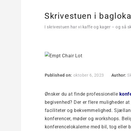
Skrivestuen i bagloka
I skrivestuen har vi kaffe og kager – og så sk
Gode konferencel
Published on:
oktober 6, 2023
Author:
S
Ønsker du at finde professionelle
konf
begivenhed? Der er flere muligheder at
faciliteter og bekvemmelighed. Sjælland
konferencer, møder og workshops. Beli
konferencelokalerne med bil, tog eller 