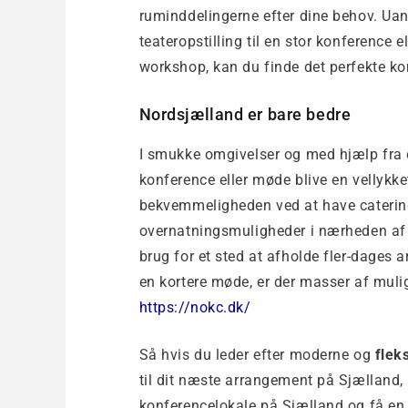
ruminddelingerne efter dine behov. Uan
teateropstilling til en stor konference e
workshop, kan du finde det perfekte ko
Nordsjælland er bare bedre
I smukke omgivelser og med hjælp fra 
konference eller møde blive en vellyk
bekvemmeligheden ved at have cateri
overnatningsmuligheder i nærheden af
brug for et sted at afholde fler-dages a
en kortere møde, er der masser af muli
https://nokc.dk/
Så hvis du leder efter moderne og
flek
til dit næste arrangement på Sjælland,
konferencelokale på Sjælland og få en s