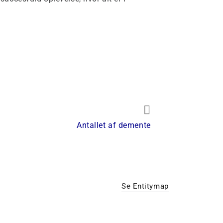
Next
Antallet af demente
Post
Se Entitymap