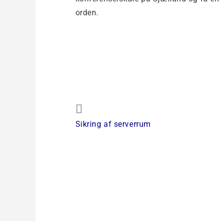
orden.
Indlægsnavigation
Previous
Sikring af serverrum
Post