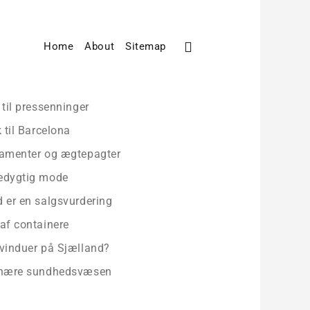
Home
About
Sitemap
te indlæg
 til pressenninger
k til Barcelona
amenter og ægtepagter
edygtig mode
 er en salgsvurdering
af containere
vinduer på Sjælland?
 nære sundhedsvæsen